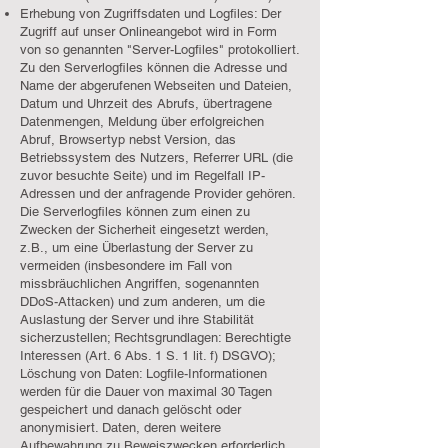
Erhebung von Zugriffsdaten und Logfiles: Der
Zugriff auf unser Onlineangebot wird in Form
von so genannten "Server-Logfiles" protokolliert.
Zu den Serverlogfiles können die Adresse und
Name der abgerufenen Webseiten und Dateien,
Datum und Uhrzeit des Abrufs, übertragene
Datenmengen, Meldung über erfolgreichen
Abruf, Browsertyp nebst Version, das
Betriebssystem des Nutzers, Referrer URL (die
zuvor besuchte Seite) und im Regelfall IP-
Adressen und der anfragende Provider gehören.
Die Serverlogfiles können zum einen zu
Zwecken der Sicherheit eingesetzt werden,
z.B., um eine Überlastung der Server zu
vermeiden (insbesondere im Fall von
missbräuchlichen Angriffen, sogenannten
DDoS-Attacken) und zum anderen, um die
Auslastung der Server und ihre Stabilität
sicherzustellen; Rechtsgrundlagen: Berechtigte
Interessen (Art. 6 Abs. 1 S. 1 lit. f) DSGVO);
Löschung von Daten: Logfile-Informationen
werden für die Dauer von maximal 30 Tagen
gespeichert und danach gelöscht oder
anonymisiert. Daten, deren weitere
Aufbewahrung zu Beweiszwecken erforderlich